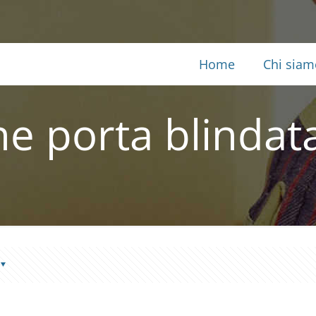
Home
Chi siam
e porta blindat