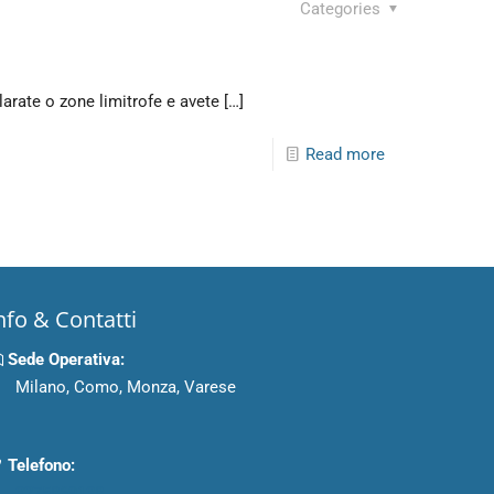
Categories
llarate o zone limitrofe e avete
[…]
Read more
nfo & Contatti
Sede Operativa:
Milano, Como, Monza, Varese
Telefono:
3275869138